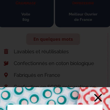
Grammage
Impression
Voile
Meilleur Ouvrier
80g
de France
En quelques mots
Lavables et réutilisables
Confectionnés en coton biologique
Fabriqués en France
Confection en SCOP, préparation en
ESAT
Découvrir nos engagements