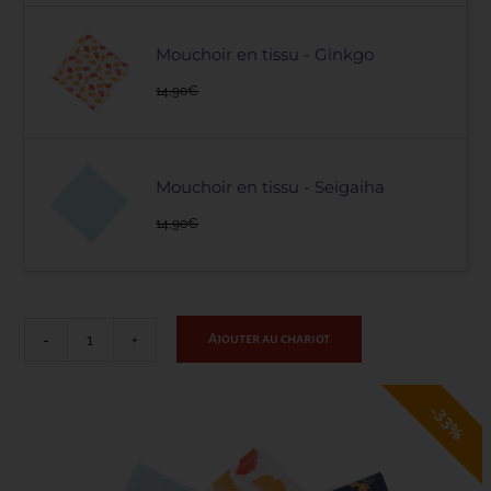
Mouchoir en tissu - Ginkgo
CONTACT
14,90
€
Mouchoir en tissu - Seigaiha
14,90
€
Ajouter au chariot
quantité
de
Collection
33%
Voyage
au
Japon