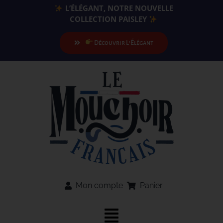
Passer
L’ÉLÉGANT, NOTRE NOUVELLE
au
COLLECTION PAISLEY
contenu
Découvrir L’Élégant
Mon compte
Panier