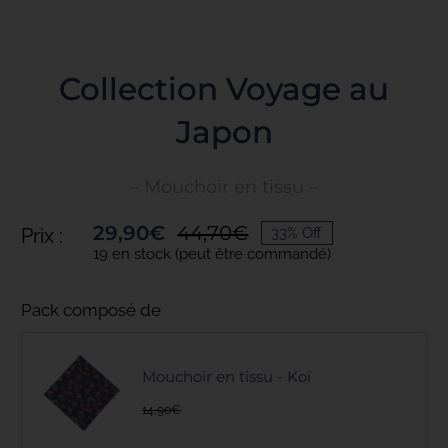
Toggle
Navigation
ACCUEIL
Collection Voyage au
Japon
COLLECTIONS
– Mouchoir en tissu –
NOS ENGAGEMENTS
29,90
€
44,70
€
Prix :
33% Off
Le
Le
19 en stock (peut être commandé)
prix
prix
initial
actuel
PRO
Pack composé de
était :
est :
44,70€.
29,90€.
BLOG
Mouchoir en tissu - Koï
14,90
€
PRESSE