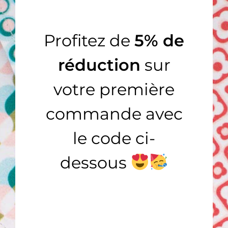
JE COMPLÈTE MA COLLECTION…
Profitez de
5% de
réduction
sur
votre première
commande avec
AJOUTER AU PANIER
AJOUTER AU PANIER
/
/
DÉTAILS
DÉTAILS
le code ci-
dessous
Seigaiha
Koï
COLLECTION HOMME
,
Voyage au
COLLECTION HOMME
,
Voyage au
Japon
Japon
14,90
€
14,90
€