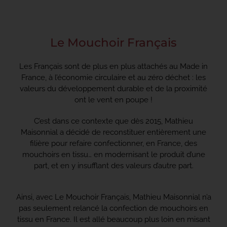
Toggle
Navigation
ACCUEIL
Le Mouchoir Français
Les Français sont de plus en plus attachés au Made in
COLLECTIONS
France, à l’économie circulaire et au zéro déchet : les
valeurs du développement durable et de la proximité
ont le vent en poupe !
NOS ENGAGEMENTS
C’est dans ce contexte que dès 2015, Mathieu
Maisonnial a décidé de reconstituer entièrement une
filière pour refaire confectionner, en France, des
PRO
mouchoirs en tissu… en modernisant le produit d’une
part, et en y insufflant des valeurs d’autre part.
BLOG
Ainsi, avec Le Mouchoir Français, Mathieu Maisonnial n’a
pas seulement relancé la confection de mouchoirs en
tissu en France. Il est allé beaucoup plus loin en misant
PRESSE