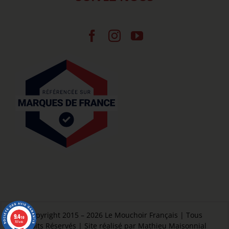
Copyright 2015 – 2026 Le Mouchoir Français | Tous
9.4
/10
707 avis
Droits Réservés | Site réalisé par Mathieu Maisonnial