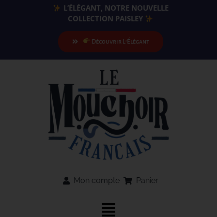
Passer
L’ÉLÉGANT, NOTRE NOUVELLE
au
COLLECTION PAISLEY
contenu
Découvrir L’Élégant
Mon compte
Panier