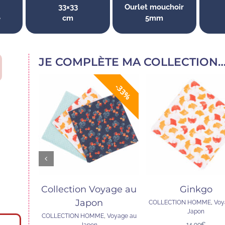
33×33
Ourlet mouchoir
 nous quittez déjà?
e
cm
5mm
fitez de
5% de réduction
sur v
JE COMPLÈTE MA COLLECTION
mière commande avec le code
33%
dessous
CHARIOT
AJOUTER AU PANIER
AJOUTER AU PAN
RÇU
APERÇU
APERÇU
/
/
Collection Voyage au
Ginkgo
Japon
COLLECTION HOMME
,
Voy
Code: BIENVENUE-5
Japon
COLLECTION HOMME
,
Voyage au
14,90
€
Japon