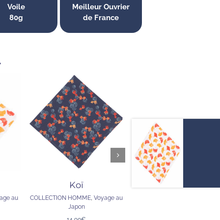
Voile
Meilleur Ouvrier
80g
de France
otre
…
 ci-
IER
AJOUTER AU PANIER
AJOUTER AU CHARIO
APERÇU
APERÇU
/
/
Koï
Seigaiha
age au
COLLECTION HOMME
,
Voyage au
COLLECTION HOMME
,
Voyage
Japon
Japon
14,90
€
14,90
€