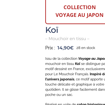
COLLECTION
VOYAGE AU JAPON
Koï
– Mouchoir en tissu –
Prix :
14,90
€
28 en stock
Issu de la collection
Voyage au Japo
mouchoir en tissu
Koï
se distingue p
motif dessiné en France, exclusivem
pour Le Mouchoir Français.
Inspiré d
l’univers japonais
, ce motif apporte
touche délicate et graphique à votre
quotidien. Il se glisse facilement dan
poche ou un sac.
Réalisé en voile de
coton biologiqu