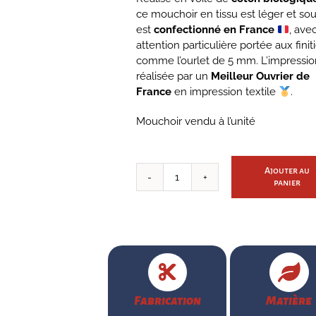
ce mouchoir en tissu est léger et soup
est
confectionné en France
, ave
attention particulière portée aux finit
comme l’ourlet de 5 mm. L’impressio
réalisée par un
Meilleur Ouvrier de
France
en impression textile
.
Mouchoir vendu à l’unité
Ajouter au
quantité
panier
de
Koï
Fabrication
Matière