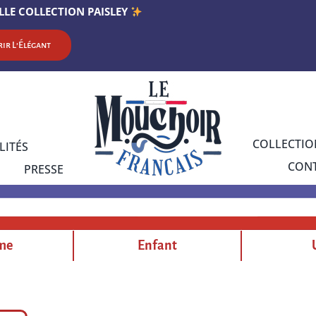
LLE COLLECTION PAISLEY
ir L’Élégant
COLLECTIO
LITÉS
CON
PRESSE
me
Enfant