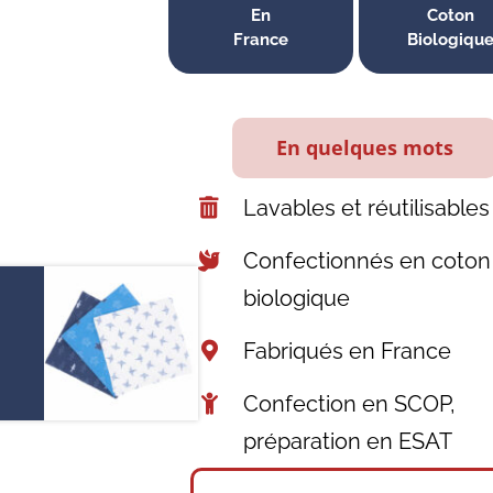
En
Coton
Vous
France
B
iologiqu
Pro
En quelques mots
pre
Lavables et réutilisables
Confectionnés en coton
AJOUTER AU 
APE
/
biologique
Fabriqués en France
Confection en SCOP,
préparation en ESAT