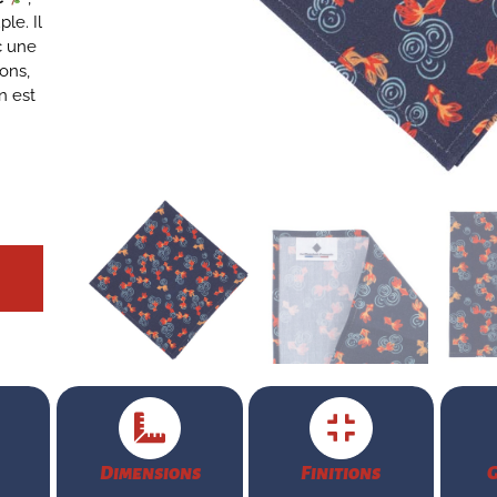
le. Il
c une
ions,
n est
Dimensions
Finitions