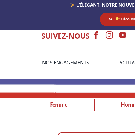
Passer
L’ÉLÉGANT, NOTRE NOUVE
au
contenu
Découvr
SUIVEZ-NOUS
NOS ENGAGEMENTS
ACTUA
Femme
Hom