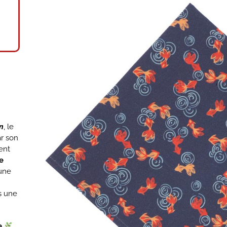
n
, le
ar son
ent
e
 une
s une
e
,