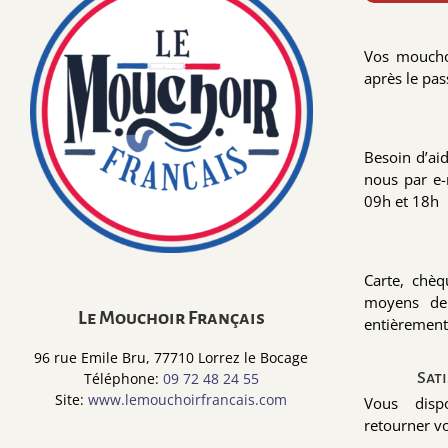
Vos moucho
après le pa
Besoin d’ai
nous par e-
09h et 18h
Carte, chè
moyens de 
Le Mouchoir Français
entièrement
96 rue Emile Bru, 77710 Lorrez le Bocage
Téléphone:
09 72 48 24 55
Sat
Site:
www.lemouchoirfrancais.com
Vous dis
retourner v