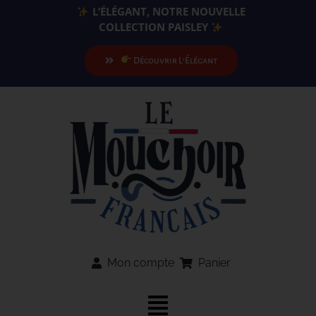
Passer
L’ÉLÉGANT, NOTRE NOUVELLE
au
COLLECTION PAISLEY
contenu
Découvrir L’Élégant
Mon compte
Panier