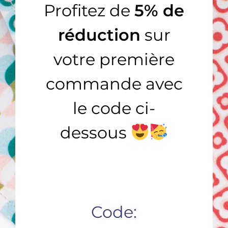
Profitez de
5% de
réduction
sur
votre première
AJOUTER AU PANIER
AJOUTER AU PANIER
/
/
DÉTAILS
DÉTAILS
commande avec
le code ci-
dessous
Le Classique – orange
Le Classique – bleu
Classique
,
COLLECTION HOMME
Classique
,
COLLECTION HOMME
19,90
€
19,90
€
Code: