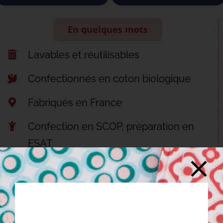
En quelques mots
Lavables et réutilisables
Confectionnés en coton biologique
Fabriqués en France
Confection en SCOP, préparation en
ESAT
Découvrir nos engagements
JE COMPLÈTE MA COLLECTION…