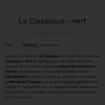
Toggle
Navigation
ACCUEIL
Le Classique – vert
– Mouchoir en tissu –
COLLECTIONS
Prix :
19,90
€
26 en stock
NOS ENGAGEMENTS
Issu de la collection
Le Classique
, le mouchoir en tissu
Le
Classique – Vert
se distingue par son motif discret et
élégant. Son imprimé à carreaux
évoque les mouchoirs
PRO
d’antan
, revisités dans une version actuelle, à la fois
intemporelle
et facile à assortir au quotidien. Il est signé «
Le Mouchoir Français
» le long de l’ourlet, apportant une
BLOG
touche de finition discrète. Un modèle simple, pensé pour
s’adapter à tous les styles. Il se glisse aisément dans une
poche ou un sac.
PRESSE