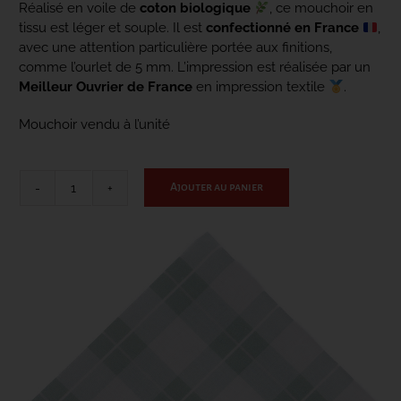
Réalisé en voile de
coton biologique
, ce mouchoir en
tissu est léger et souple. Il est
confectionné en France
,
avec une attention particulière portée aux finitions,
CONTACT
comme l’ourlet de 5 mm. L’impression est réalisée par un
Meilleur Ouvrier de France
en impression textile
.
Mouchoir vendu à l’unité
Ajouter au panier
quantité
de
Le
Classique
-
vert