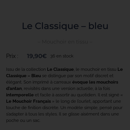
Toggle
Navigation
ACCUEIL
Le Classique – bleu
– Mouchoir en tissu –
COLLECTIONS
Prix :
19,90
€
36 en stock
NOS ENGAGEMENTS
Issu de la collection
Le Classique
, le mouchoir en tissu
Le
Classique – Bleu
se distingue par son motif discret et
élégant. Son imprimé à carreaux
évoque les mouchoirs
PRO
d’antan
, revisités dans une version actuelle, à la fois
intemporelle
et facile à assortir au quotidien. Il est signé «
Le Mouchoir Français
» le long de l’ourlet, apportant une
BLOG
touche de finition discrète. Un modèle simple, pensé pour
s’adapter à tous les styles. Il se glisse aisément dans une
poche ou un sac.
PRESSE