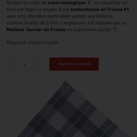
Réalisé en voile de
coton biologique
, ce mouchoir en
tissu est léger et souple. Il est
confectionné en France
,
avec une attention particulière portée aux finitions,
CONTACT
comme l’ourlet de 5 mm. L’impression est réalisée par un
Meilleur Ouvrier de France
en impression textile
.
Mouchoir vendu à l’unité
Ajouter au panier
quantité
de
Le
Classique
-
bleu