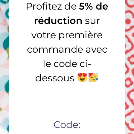
Profitez de
5% de
réduction
sur
AJOUTER AU CHARIOT
votre première
AJOUTER AU PANIER
/
/
DÉTAILS
DÉTAILS
commande avec
le code ci-
dessous
Le Classique – orange
Le Classique – vert
Classique
,
COLLECTION HOMME
Classique
,
COLLECTION HOMME
19,90
€
19,90
€
Code: