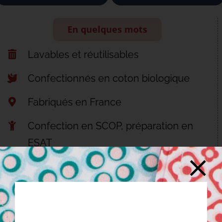
En quelques mots
Lavables et réutilisables
Confectionnés en coton biologique
Fabriqués en France
Confection en SCOP, préparation en
ESAT
Découvrir nos engagements
JE COMPLÈTE MA COLLECTION…