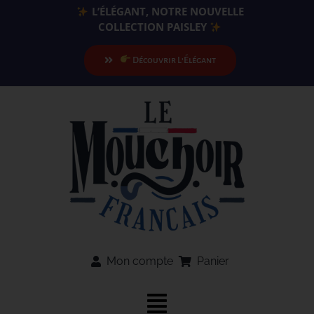
Passer
L’ÉLÉGANT, NOTRE NOUVELLE
au
COLLECTION PAISLEY
contenu
Découvrir L’Élégant
Mon compte
Panier