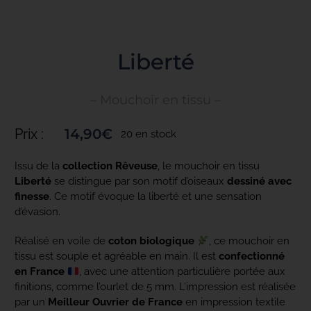
Toggle
Navigation
ACCUEIL
Liberté
– Mouchoir en tissu –
COLLECTIONS
Prix :
14,90
€
20 en stock
NOS ENGAGEMENTS
Issu de la
collection Rêveuse
, le mouchoir en tissu
Liberté
se distingue par son motif d’oiseaux
dessiné avec
finesse
. Ce motif évoque la liberté et une sensation
PRO
d’évasion.
Réalisé en voile de
coton biologique
, ce mouchoir en
BLOG
tissu est souple et agréable en main. Il est
confectionné
en France
, avec une attention particulière portée aux
finitions, comme l’ourlet de 5 mm. L’impression est réalisée
par un
Meilleur Ouvrier de France
en impression textile
PRESSE