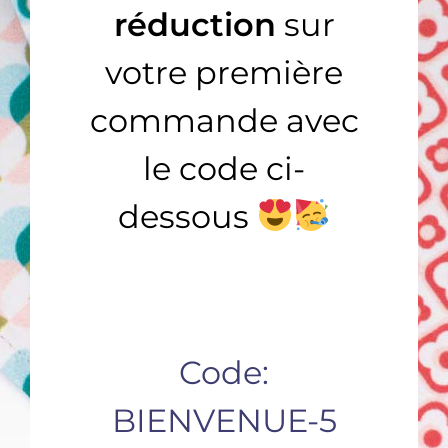
réduction
sur
AJOUTER AU CHARIOT
AJOUTER AU PANIER
/
/
DÉTAILS
DÉTAILS
votre première
commande avec
le code ci-
Fleurs des champs
Nature
COLLECTION FEMME
,
Rêveuse
COLLECTION FEMME
,
Rêveuse
dessous
14,90
€
14,90
€
Code:
BIENVENUE-5
Partager ce
produit