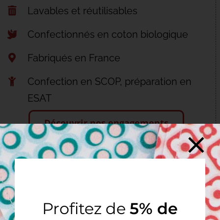
Lavables et réutilisables
Confectionnés en coton biologique
Fabriqués en France
Confection en SCOP, préparation en
ESAT
Découvrir nos engagements
JE COMPLÈTE MA COLLECTION…
Profitez de
5% de