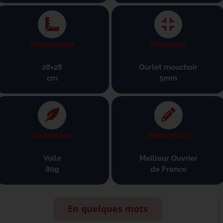
Dimensions
Finitions
28×28
Ourlet mouchoir
cm
5mm
Grammage
Impression
Voile
Meilleur Ouvrier
80g
de France
En quelques mots