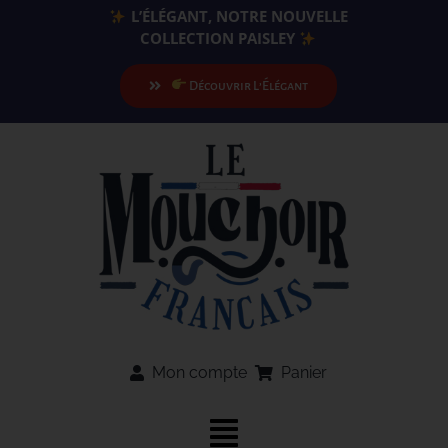
Passer
L’ÉLÉGANT, NOTRE NOUVELLE
au
COLLECTION PAISLEY
contenu
Découvrir L’Élégant
Mon compte
Panier