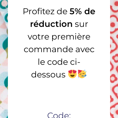
JE COMPLÈTE MA COLLECTION…
Profitez de
5% de
réduction
sur
votre première
AJOUTER AU PANIER
AJOUTER AU PANIER
/
/
commande avec
DÉTAILS
DÉTAILS
le code ci-
dessous
Le Chic – bleu
Le Chic – rose
COLLECTION HOMME
,
Le Chic
COLLECTION HOMME
,
Le Chic
19,90
€
19,90
€
Code: