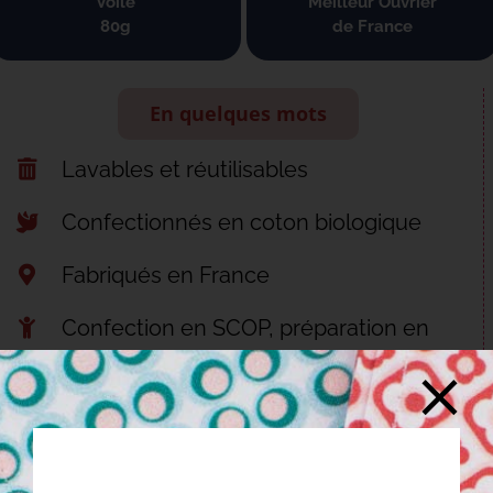
Voile
Meilleur Ouvrier
80g
de France
En quelques mots
Lavables et réutilisables
Confectionnés en coton biologique
Fabriqués en France
Confection en SCOP, préparation en
ESAT
Découvrir nos engagements