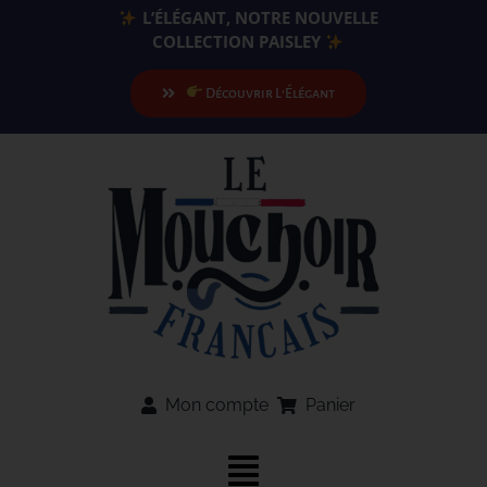
Passer
L’ÉLÉGANT, NOTRE NOUVELLE
au
COLLECTION PAISLEY
contenu
Découvrir L’Élégant
Mon compte
Panier