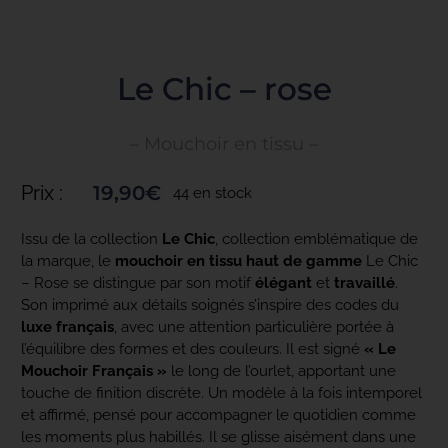
Toggle
Navigation
ACCUEIL
Le Chic – rose
– Mouchoir en tissu –
COLLECTIONS
Prix :
19,90
€
44 en stock
NOS ENGAGEMENTS
Issu de la collection
Le Chic
, collection emblématique de
la marque, le
mouchoir en tissu haut de gamme
Le Chic
– Rose se distingue par son motif
élégant
et
travaillé
.
PRO
Son imprimé aux détails soignés s’inspire des codes du
luxe français
, avec une attention particulière portée à
l’équilibre des formes et des couleurs. Il est signé
« Le
BLOG
Mouchoir Français »
le long de l’ourlet, apportant une
touche de finition discrète. Un modèle à la fois intemporel
et affirmé, pensé pour accompagner le quotidien comme
les moments plus habillés. Il se glisse aisément dans une
PRESSE