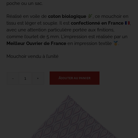
poche ou un sac.
Réalisé en voile de
coton biologique
, ce mouchoir en
CONTACT
tissu est léger et souple. Il est
confectionné en France
,
avec une attention particulière portée aux finitions,
comme l’ourlet de 5 mm. L’impression est réalisée par un
Meilleur Ouvrier de France
en impression textile
.
Mouchoir vendu à l’unité
Ajouter au panier
quantité
de
Le
Chic
-
rose