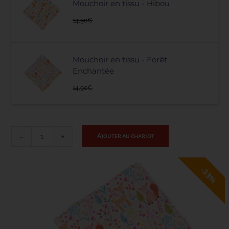
Mouchoir en tissu - Hibou
14,90
€
CONTACT
Mouchoir en tissu - Forêt
Enchantée
14,90
€
Ajouter au chariot
quantité
de
Balade
33%
en
Forêt