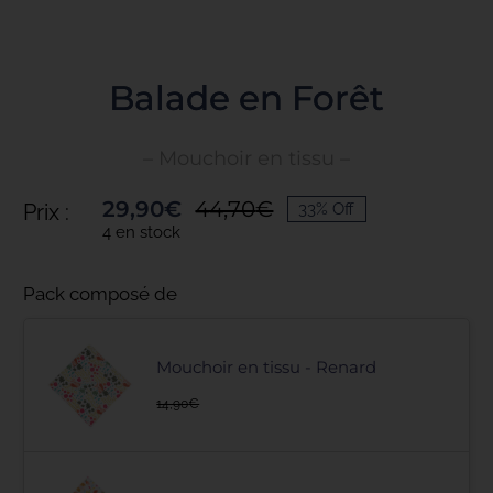
Toggle
Navigation
ACCUEIL
Balade en Forêt
– Mouchoir en tissu –
COLLECTIONS
29,90
€
44,70
€
Prix :
33% Off
Le
Le
4 en stock
NOS ENGAGEMENTS
prix
prix
initial
actuel
Pack composé de
était :
est :
PRO
44,70€.
29,90€.
Mouchoir en tissu - Renard
BLOG
14,90
€
PRESSE