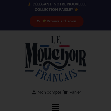
Passer
L’ÉLÉGANT, NOTRE NOUVELLE
au
COLLECTION PAISLEY
contenu
Découvrir L’Élégant
Mon compte
Panier