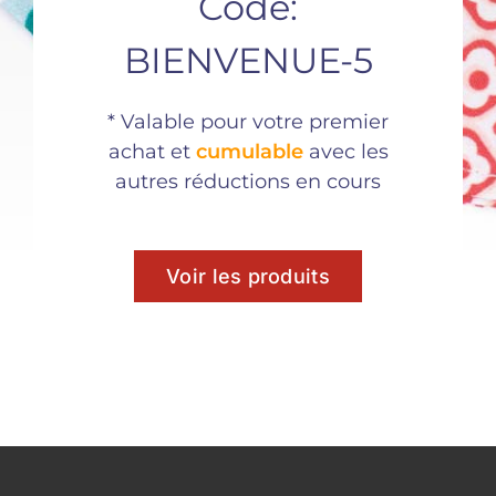
Code:
44,70€.
29,90€.
BIENVENUE-5
* Valable pour votre premier
Partager ce
achat et
cumulable
avec les
produit
autres réductions en cours
Voir les produits