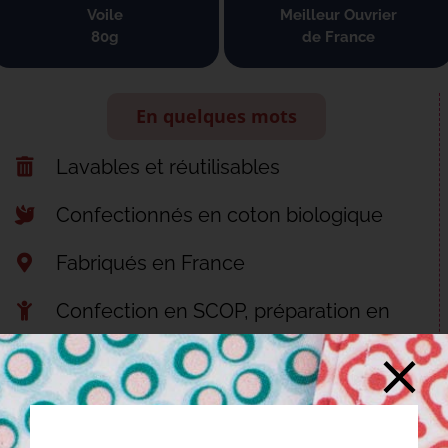
Voile
Meilleur Ouvrier
80g
de France
En quelques mots
Lavables et réutilisables
Confectionnés en coton biologique
Fabriqués en France
Confection en SCOP, préparation en
ESAT
Découvrir nos engagements