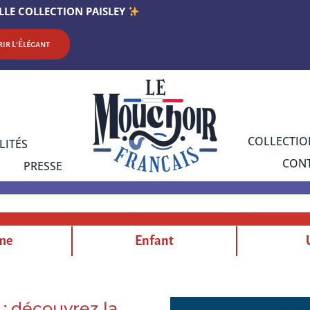
LLE COLLECTION PAISLEY
ir L’Élégant
COLLECTIO
LITÉS
CON
PRESSE
me
Enfant
 : découvrez la