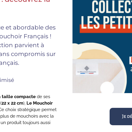
ue et abordable des
ouchoir Français !
tion parvient à
 sans compromis sur
ançais.
timisé
a
taille compacte
de ses
(
22 x 22 cm
),
Le Mouchoir
. Ce choix stratégique permet
t plus de mouchoirs avec la
Je d
un produit toujours aussi