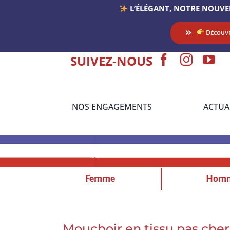
Passer
L’ÉLÉGANT, NOTRE NOUVE
au
contenu
Découvr
SUIVEZ-NOUS
NOS ENGAGEMENTS
ACTUA
Femme
Hom
Mouchoir en tissu pas cher