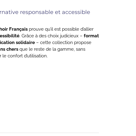
ernative responsable et accessible
oir Français
prouve qu’il est possible d’allier
ssibilité
. Grâce à des choix judicieux –
format
ication solidaire
– cette collection propose
ins chers
que le reste de la gamme, sans
le confort d’utilisation.
otre
 ci-