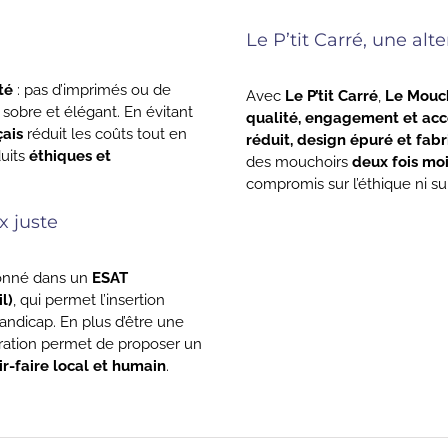
Le P’tit Carré, une alt
té
: pas d’imprimés ou de
Avec
Le P’tit Carré
,
Le Mouch
, sobre et élégant. En évitant
 nous quittez déjà?
qualité, engagement et acce
ais
réduit les coûts tout en
réduit, design épuré et fabr
uits
éthiques et
des mouchoirs
deux fois mo
compromis sur l’éthique ni sur 
fitez de
5% de réduction
sur v
x juste
mière commande avec le code
onné dans un
ESAT
dessous
l)
, qui permet l’insertion
andicap. En plus d’être une
oration permet de proposer un
ir-faire local et humain
.