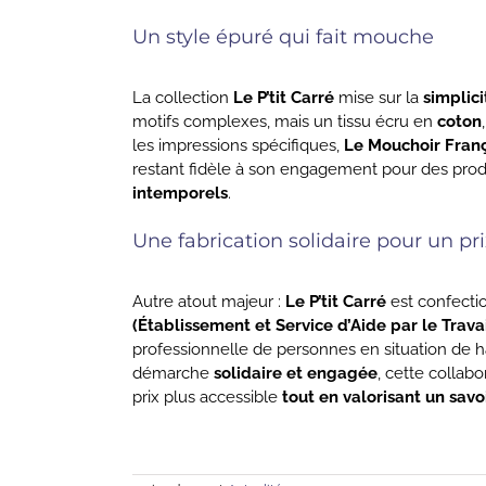
Un style épuré qui fait mouche
La collection
Le P’tit Carré
mise sur la
simplici
motifs complexes, mais un tissu écru en
coton
Vous
les impressions spécifiques,
Le Mouchoir Franç
restant fidèle à son engagement pour des prod
intemporels
.
Pro
Une fabrication solidaire pour un pri
pre
Autre atout majeur :
Le P’tit Carré
est confecti
(Établissement et Service d’Aide par le Travai
professionnelle de personnes en situation de h
démarche
solidaire et engagée
, cette collab
prix plus accessible
tout en valorisant un savo