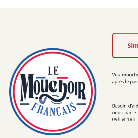
Paisley
Sim
Vos moucho
après le pa
Besoin d’ai
nous par e-
09h et 18h