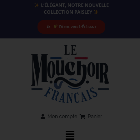
Passer
L’ÉLÉGANT, NOTRE NOUVELLE
au
COLLECTION PAISLEY
contenu
Découvrir L’Élégant
Mon compte
Panier