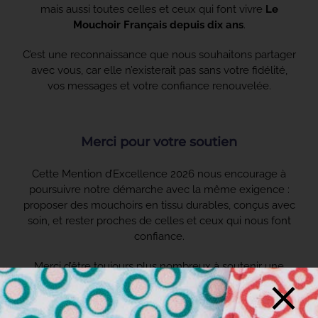
mais aussi toutes celles et ceux qui font vivre
Le
Mouchoir Français depuis dix ans
.
C’est une reconnaissance que nous souhaitons partager
avec vous, car elle n’existerait pas sans votre fidélité,
vos messages et votre confiance renouvelée.
Merci pour votre soutien
Cette Mention d’Excellence 2026 nous encourage à
poursuivre notre démarche avec la même exigence :
proposer des mouchoirs en tissu durables, conçus avec
soin, et rester proches de celles et ceux qui nous font
confiance.
Merci d’être toujours plus nombreux à soutenir une
aventure textile engagée et humaine.