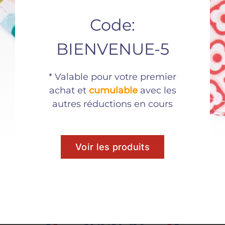
n
Marques de
mouchoirs en
Code:
France
tissu
BIENVENUE-5
* Valable pour votre premier
achat et
cumulable
avec les
autres réductions en cours
Voir les produits