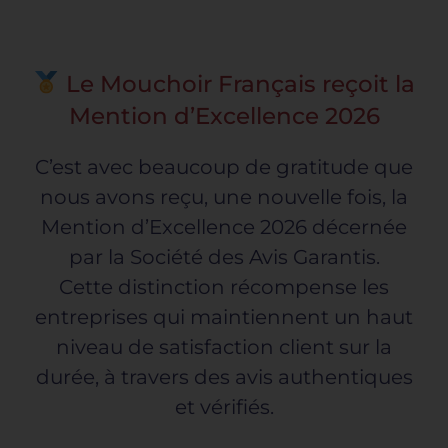
Toggle
Navigation
ACCUEIL
Le Mouchoir Français reçoit la
Mention d’Excellence 2026
COLLECTIONS
C’est avec beaucoup de gratitude que
nous avons reçu, une nouvelle fois, la
NOS ENGAGEMENTS
Mention d’Excellence 2026 décernée
par la Société des Avis Garantis.
Cette distinction récompense les
PRO
entreprises qui maintiennent un haut
niveau de satisfaction client sur la
BLOG
durée, à travers des avis authentiques
et vérifiés.
PRESSE