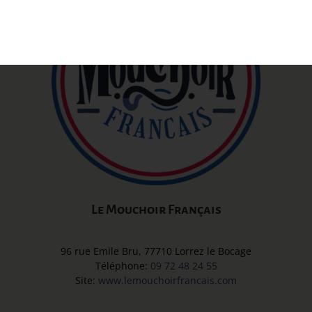
Le Mouchoir Français
96 rue Emile Bru, 77710 Lorrez le Bocage
Téléphone:
09 72 48 24 55
Site:
www.lemouchoirfrancais.com