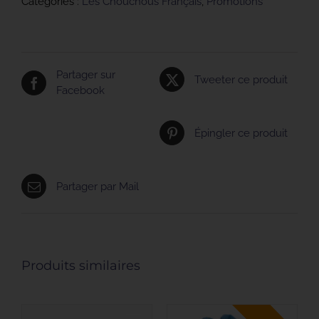
Catégories :
Les Chouchous Français
,
Promotions
Français
–
Rêveuse
Partager sur
Tweeter ce produit
Facebook
Épingler ce produit
Partager par Mail
Produits similaires