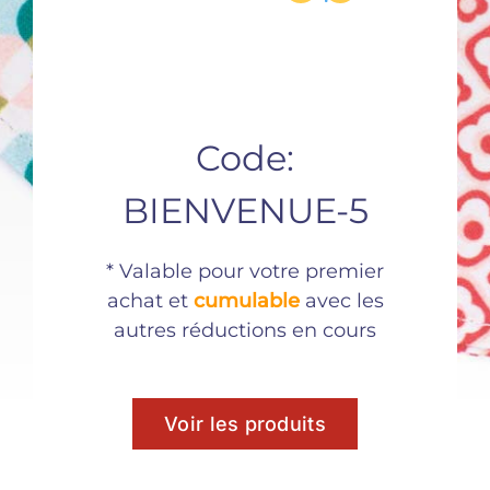
Chouchou
Chouchou
Français –
Français Espace
Code:
Liberté
– Motif
Constellation
9,90
€
BIENVENUE-5
9,90
€
* Valable pour votre premier
achat et
cumulable
avec les
autres réductions en cours
Voir les produits