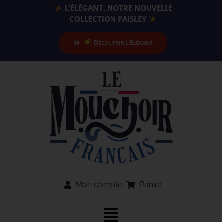
Passer
L’ÉLÉGANT, NOTRE NOUVELLE
au
COLLECTION PAISLEY
contenu
Découvrir L’Élégant
Mon compte
Panier