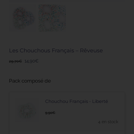
CONTACT
Les Chouchous Français – Rêveuse
Le
Le
14,90
€
29,70
€
prix
prix
initial
actuel
Pack composé de
était :
est :
29,70€.
14,90€.
Chouchou Français - Liberté
9,90
€
4 en stock