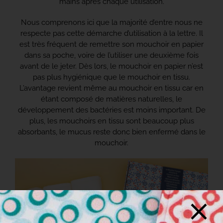
mains après chaque utilisation.
Nous comprenons ici que la majorité d’entre nous ne
respecte pas cette démarche d’utilisation à la lettre. Il
est très fréquent de remettre son mouchoir en papier
dans sa poche, voire de l’utiliser une deuxième fois
avant de le jeter. Dès lors, le mouchoir en papier n’est
pas plus hygiénique que le mouchoir en tissu.
L’avantage revient même au mouchoir en tissu car en
étant composé de matières naturelles, le
développement des bactéries est moins important. De
plus, les mouchoirs en tissu sont beaucoup plus
absorbants, le mucus reste donc bien enfermé dans le
mouchoir.