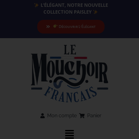
Passer
L’ÉLÉGANT, NOTRE NOUVELLE
au
COLLECTION PAISLEY
contenu
Découvrir L’Élégant
Mon compte
Panier