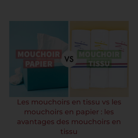
Toggle
Navigation
ACCUEIL
COLLECTIONS
NOS ENGAGEMENTS
PRO
Les mouchoirs en tissu vs les
mouchoirs en papier : les
BLOG
avantages des mouchoirs en
tissu
PRESSE